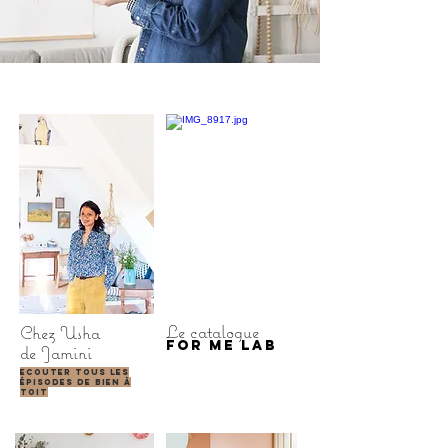
Le catalogue
Chez Usha
FOR ME LAB
de Jamini
Ecouter tous les
épisodes de
Bien à
toit