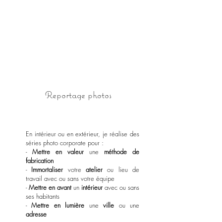
Reportage photos
En intérieur ou en extérieur, je réalise des
séries photo corporate pour :
-
Mettre en valeur
une
méthode de
fabrication
-
Immortaliser
votre
atelier
ou lieu de
travail avec ou sans votre équipe
-
Mettre en avant
un
intérieur
avec ou sans
ses habitants
-
Mettre en lumière
une
ville
ou une
adresse