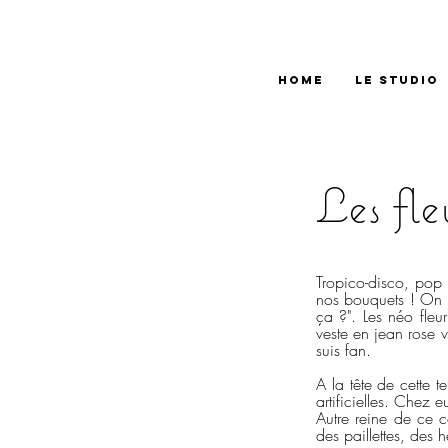
HOME
LE STUDIO
Les fle
Tropico-disco, pop
nos bouquets ! On s'
ça ?". Les néo fleur
veste en jean rose vi
suis fan.
A la tête de cette t
artificielles. Chez 
Autre reine de ce 
des paillettes, des