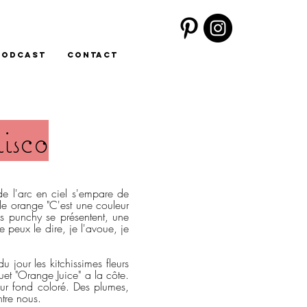
PODCAST
CONTACT
isco
e l'arc en ciel s'empare de
e le orange "C'est une couleur
pes punchy se présentent, une
je peux le dire, je l'avoue, je
 jour les kitchissimes fleurs
uet "Orange Juice" a la côte.
sur fond coloré. Des plumes,
ntre nous.