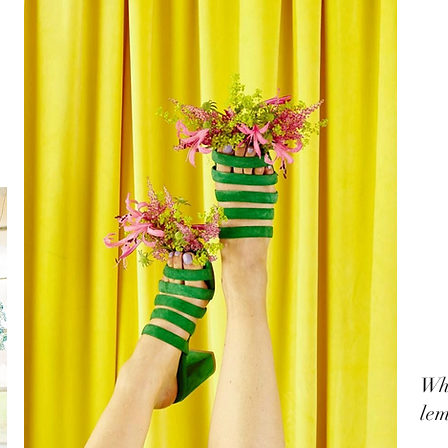
Whe
lem