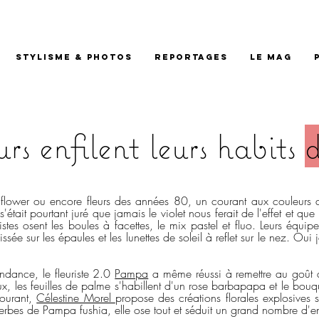
STYLISME & PHOTOS
REPORTAGES
LE MAG
urs enfilent leurs habits
d
 flower ou encore fleurs des années 80, un courant aux couleurs d
était pourtant juré que jamais le violet nous ferait de l'effet et qu
istes osent les boules à facettes, le mix pastel et fluo. Leurs équi
ssée sur les épaules et les lunettes de soleil à reflet sur le nez. Oui 
endance, le fleuriste 2.0
Pampa
a même réussi à remettre au goût du
eux, les feuilles de palme s'habillent d'un rose barbapapa et le bouq
courant,
Célestine Morel
propose des créations florales explosives 
 herbes de Pampa fushia, elle ose tout et séduit un grand nombre d'e