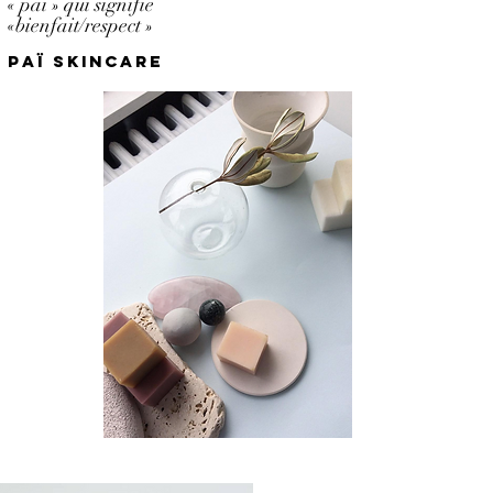
« pai » qui signifie
«bienfait/respect »
Paï Skincare