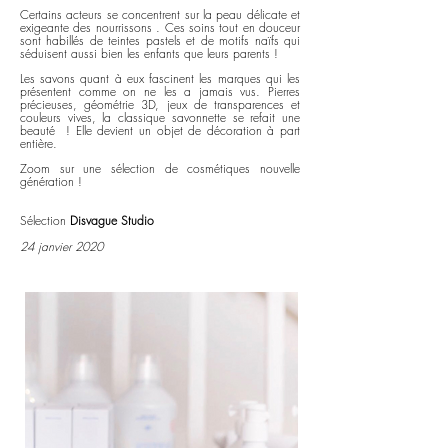
Certains acteurs se concentrent sur la peau délicate et
exigeante des nourrissons . Ces soins tout en douceur
sont habillés de teintes pastels et de motifs naïfs qui
séduisent aussi bien les enfants que leurs parents !
Les savons quant à eux fascinent les marques qui les
présentent comme on ne les a jamais vus. Pierres
précieuses, géométrie 3D, jeux de transparences et
couleurs vives, la classique savonnette se refait une
beauté ! Elle devient un objet de décoration à part
entière.
Zoom sur une sélection de cosmétiques nouvelle
génération !
Sélection
Disvague Studio
24 janvier 2020