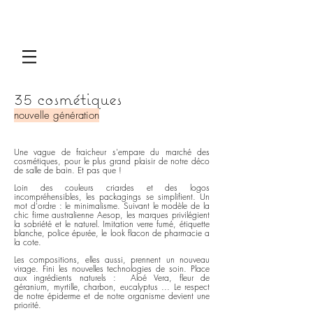
35 cosmétiques
nouvelle génération
Une vague de fraicheur s'empare du marché des
cosmétiques, pour le plus grand plaisir de notre déco
de salle de bain. Et pas que !
Loin des couleurs criardes et des logos
incompréhensibles, les packagings se simplifient. Un
mot d'ordre : le minimalisme. Suivant le modèle de la
chic firme australienne Aesop, les marques privilégient
la sobriété et le naturel. Imitation verre fumé, étiquette
blanche, police épurée, le look flacon de pharmacie a
la cote.
Les compositions, elles aussi, prennent un nouveau
virage. Fini les nouvelles technologies de soin. Place
aux ingrédients naturels : Aloé Vera, fleur de
géranium, myrtille, charbon, eucalyptus ... Le respect
de notre épiderme et de notre organisme devient une
priorité.