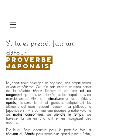
Si tu es pressé, fais un
détour
proverbe
japonais
Le Japon nous enseigne sa sagesse, son organisation
et son esthétisme. Qui n'a pas encore entendu parler
de la célèbre
Marie Kondo
et de son
art du
rangement
qui ne cesse de séduire les populations du
monde entier. Vive le
minimalisme
et les intérieurs
épurés
, faisons le tri et gardons uniquement les
éléments qui nous rendent heureux ! La philosophie
japonaise s'invite comme une réponse à notre volonté
de
moins consommer
, de
prendre le temps
, de
traverser la vie en chantant et en mangeant des
mochis.
D'ailleurs, Paris accueille pour la première fois La
Maison du Mochi
pour notre plus grand plaisir. Enfin,